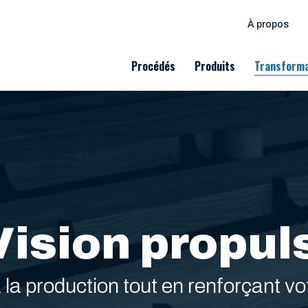
À propos
Procédés
Produits
Transforma
ision propuls
la production tout en renforçant vot