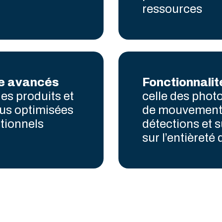
ressources
e avancés
Fonctionnalit
es produits et
celle des phot
sus optimisées
de mouvements
ationnels
détections et s
sur l’entièreté