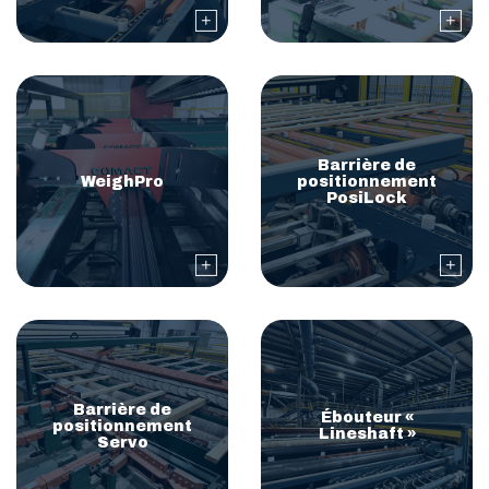
Barrière de
WeighPro
positionnement
PosiLock
Barrière de
Ébouteur «
positionnement
Lineshaft »
Servo