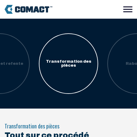
Transformation des
et refente
Rabo
pièces
Transformation des pièces
Tout sur ce procédé