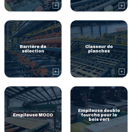
Barrière de
Classeur de
sélection
planches
Empileuse double
Empileuse MOCO
fourche pour le
bois vert