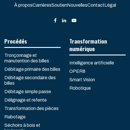
À propos
Carrières
Soutien
Nouvelles
Contact
Légal
Procédés
Transformation
numérique
Tronçonnage et
manutention des billes
Intelligence artificielle
Débitage primaire des billes
OPER8
Débitage secondaire des
Smart Vision
billes
Robotique
Débitage simple passe
Délignage et refente
Transformation des pièces
Rabotage
Séchoirs à bois et