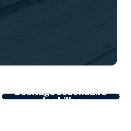
Débitage secondaire
des billes