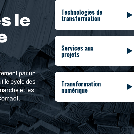
Technologies de
 le
transformation
e
Services aux
projets
rement par un
t le cycle des
Transformation
numérique
marché et les
Comact.