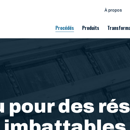
À propos
Procédés
Produits
Transforma
rmation du bois Comact 
 pour des rés
imbattables