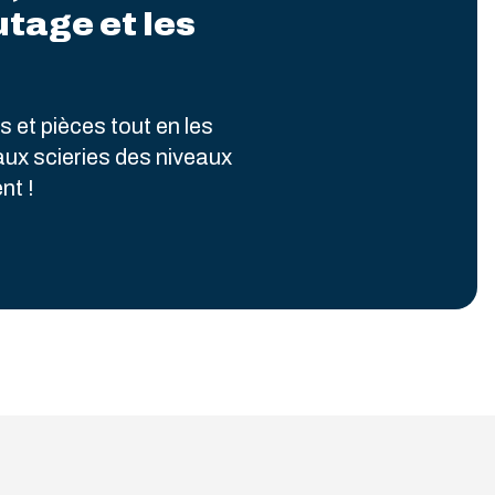
utage et les
 et pièces tout en les
 aux scieries des niveaux
nt !