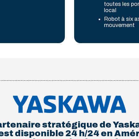
toutes les po
local
Robot à six ax
mouvement
artenaire stratégique de Yas
st disponible 24 h/24 en Amé