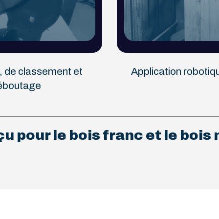
, de classement et
Application roboti
’éboutage
u pour le bois franc et le bois 