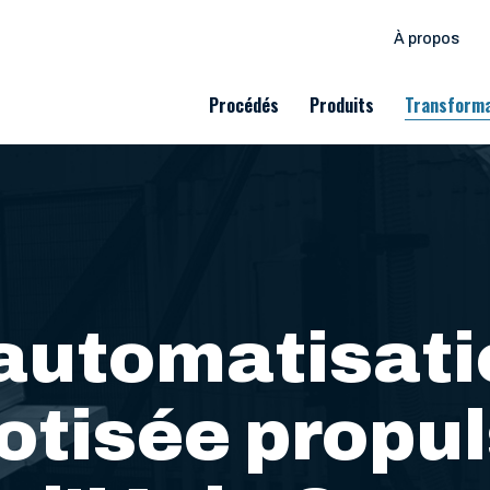
À propos
Procédés
Produits
Transforma
’automatisati
otisée propu