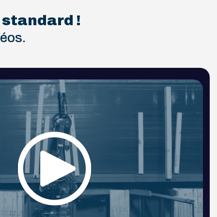
 standard !
déos.