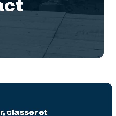
act
, classer et