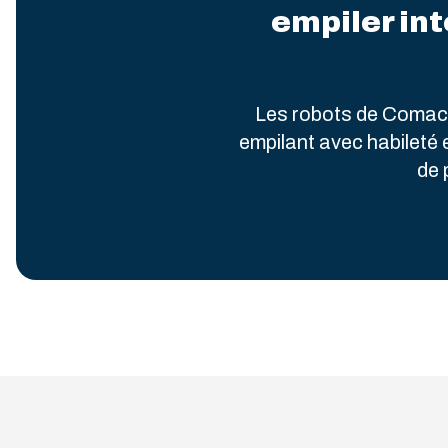
empiler int
Les robots de Comact 
empilant avec habileté e
de 