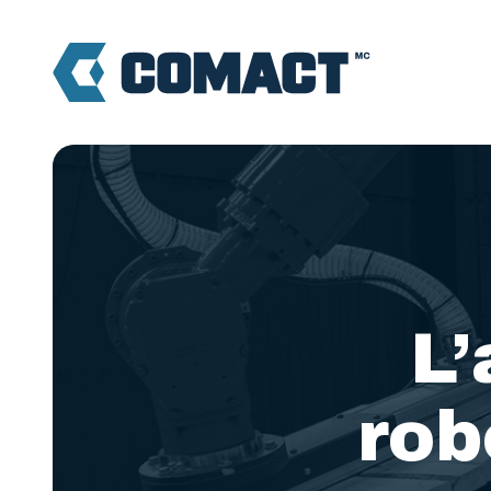
L
rob