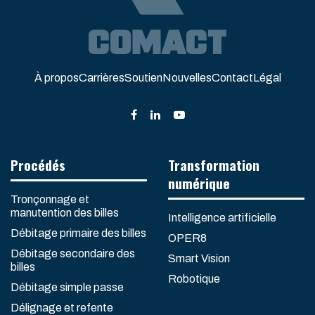
À propos
Carrières
Soutien
Nouvelles
Contact
Légal
Procédés
Transformation
numérique
Tronçonnage et
manutention des billes
Intelligence artificielle
Débitage primaire des billes
OPER8
Débitage secondaire des
Smart Vision
billes
Robotique
Débitage simple passe
Délignage et refente