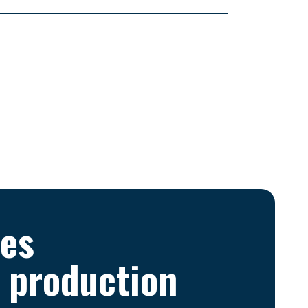
ces
e production